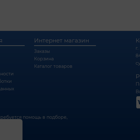
я
Интернет магазин
К
г.
Заказы
8
Корзина
c
Каталог товаров
ности
Р
ботки
П
данных
Вс
требуется помощь в подборе,