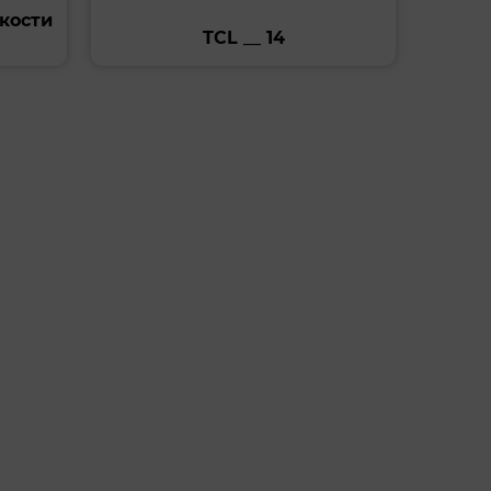
кости
TCL __ 14