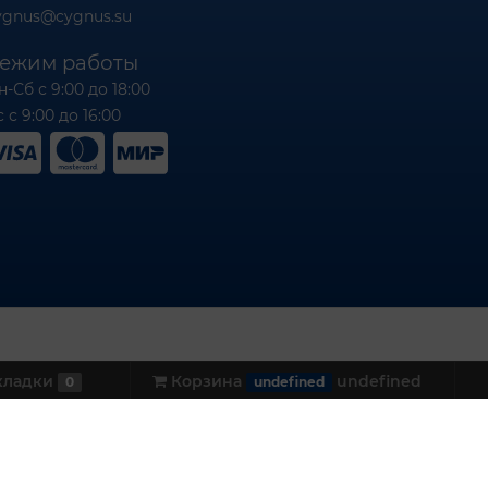
ygnus@cygnus.su
ежим работы
н-Сб с 9:00 до 18:00
 с 9:00 до 16:00
кладки
Корзина
undefined
0
undefined