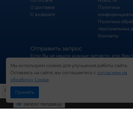
Об оплате
Новости
О доставке
Политика
О возврате
конфиденциаль
Политика обра
персональных 
Контакты
Отправить запрос
Если Вы не нашли нужные запчасти, или Вам 
отправьте нам запрос - мы Вам поможем
Мы используем cookies для улучшения работы сайта.
Оставаясь на сайте, вы соглашаетесь с
согласием на
Отправить запрос продавцу
обработку Cookie
.
Принять
Запрос продавцу