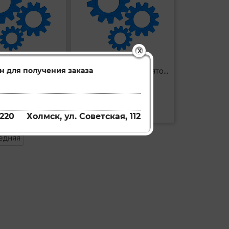
X
н для получения заказа
Вискомуфта вентилятора
Вискомуфта вентилятора
FCT067
FCT034
Артикул:
ть
Купить
220
Холмск, ул. Советская, 112
едняя