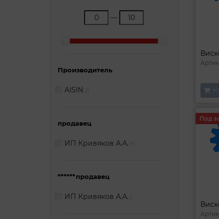
—
Артик
Производитель
AISIN
К
21
Под з
продавец
ИП Кривяков А.А.
17
******продавец
ИП Кривяков А.А.
1
Артик