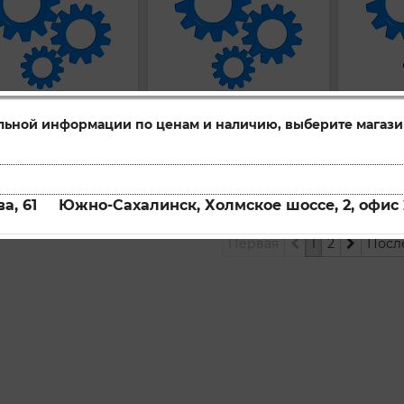
льной информации по ценам и наличию, выберите магази
Вискомуфта вентилятора
Вискомуфта вентилятора
FCT021
FCT075
ул:
Артикул:
Артикул:
упить
Купить
Купи
а, 61
Южно-Сахалинск, Холмское шоссе, 2, офис 
Первая
1
2
Посл