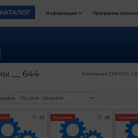
КАТАЛОГ
Информация
Программа лояльн
ы __ 644
Компания СИГНУС
9
ировка
аказ
Под заказ
Под заказ