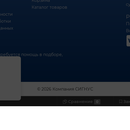
Корзина
c
Каталог товаров
ности
Р
ботки
П
данных
Вс
требуется помощь в подборе,
© 2026 Компания СИГНУС
Сравнение
За
0