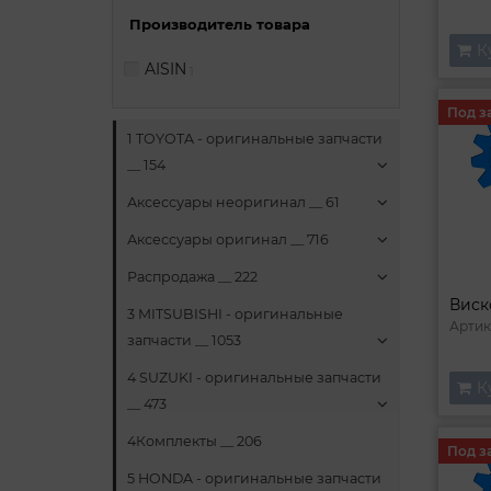
Производитель товара
К
AISIN
1
Под з
1 TOYOTA - оригинальные запчасти
__ 154
Аксессуары неоригинал __ 61
Аксессуары оригинал __ 716
Распродажа __ 222
3 MITSUBISHI - оригинальные
Артик
запчасти __ 1053
4 SUZUKI - оригинальные запчасти
К
__ 473
4Комплекты __ 206
Под з
5 HONDA - оригинальные запчасти