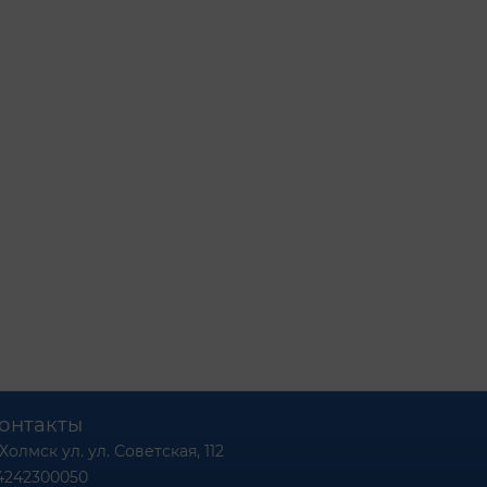
онтакты
 Холмск ул. ул. Советская, 112
4242300050