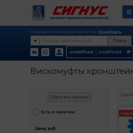
Определить номер запчасти VIN.
Подобрать
Поиск
undefined
undefined
Вискомуфты кронштейн
Сорт
Сбросить фильтр
Есть в наличии
Под з
Цена, руб