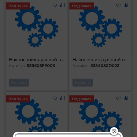
Под заказ
Под заказ
Наконечник рулевой левый
Наконечник рулевой правый
53560SFE003
53540S0D023
Артикул:
Артикул:
Купить
Купить
Под заказ
Под заказ
X