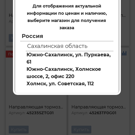
Для отображения актуальной
информации по ценам и наличию,
Наконечник рулевой ПРАВый
Наконечник рулевой правый
выберите магазин для получения
53540SDAA01
53540SFE003
Артикул:
Артикул:
заказа
Россия
Купить
Купить
Сахалинская область
Под заказ
Под заказ
Южно-Сахалинск, ул. Пуркаева,
61
Южно-Сахалинск, Холмское
шоссе, 2, офис 220
Холмск, ул. Советская, 112
Направляющая тормозного суппорта
Направляющая тормозного суппорта
45235SZTG01
45263TF0G01
Артикул:
Артикул:
Купить
Купить