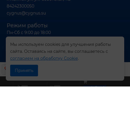
84242300050
cygnus@cygnus.su
Режим работы
Пн-Сб с 9:00 до 18:00
Вс с 9:00 до 16:00
Мы используем cookies для улучшения работы
сайта. Оставаясь на сайте, вы соглашаетесь с
согласием на обработку Cookie
.
© 2026 Компания СИГНУС
Принять
0
0
undefined