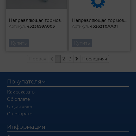
Направляющая тормозного суппорта
Направляющая тормозного суппорта
45236S9A003
45262T0AA01
Артикул:
Артикул:
Купить
Купить
Первая
1
2
3
Последняя
Покупателям
Как заказать
Об оплате
О доставке
О возврате
Информация