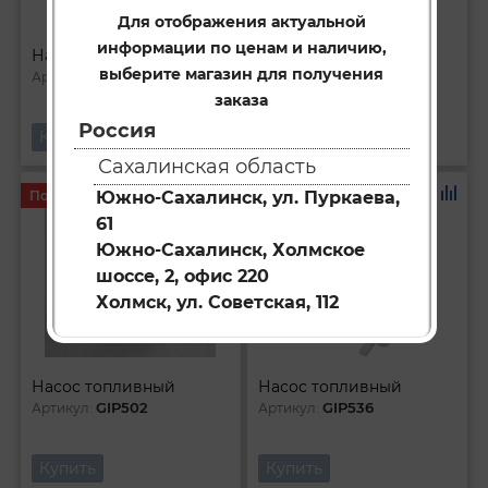
Для отображения актуальной
информации по ценам и наличию,
Насос топливный
Насос топливный
выберите магазин для получения
GIP549
GIP539
Артикул:
Артикул:
заказа
Россия
Купить
Купить
Сахалинская область
Под заказ
Под заказ
Южно-Сахалинск, ул. Пуркаева,
61
Южно-Сахалинск, Холмское
шоссе, 2, офис 220
Холмск, ул. Советская, 112
Насос топливный
Насос топливный
GIP502
GIP536
Артикул:
Артикул:
Купить
Купить