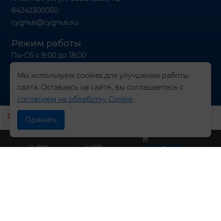
84242300050
cygnus@cygnus.su
Режим работы
Пн-Сб с 9:00 до 18:00
Вс с 9:00 до 16:00
Мы используем cookies для улучшения работы
сайта. Оставаясь на сайте, вы соглашаетесь с
согласием на обработку Cookie
.
© 2026 Компания СИГНУС
Принять
0
0
undefined