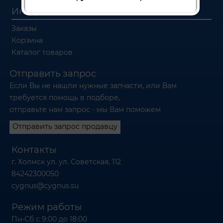
Интернет магазин
Заказы
Корзина
Каталог товаров
Отправить запрос
Если Вы не нашли нужные запчасти, или Вам
требуется помощь в подборе,
отправьте нам запрос - мы Вам поможем
Отправить запрос продавцу
Контакты
г. Холмск ул. ул. Советская, 112
84242300050
cygnus@cygnus.su
Режим работы
Пн-Сб с 9:00 до 18:00