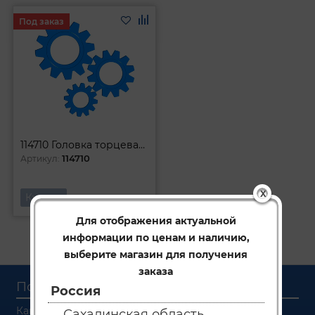
Под заказ
114710 Головка торцевая глубокая 1l4DR внешний TORX E10
114710
Артикул:
X
Купить
Для отображения актуальной
Первая
1
Последняя
информации по ценам и наличию,
выберите магазин для получения
заказа
Покупателям
Россия
Как заказать
Сахалинская область