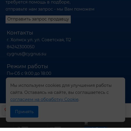
требуется помощь в подборе,
отправьте нам запрос - мы Вам поможем
Отправить запрос продавцу
Контакты
г. Холмск ул. ул. Советская, 112
84242300050
cygnus@cygnus.su
Режим работы
Пн-Сб с 9:00 до 18:00
Вс с 9:00 до 16:00
Мы используем cookies для улучшения работы
сайта. Оставаясь на сайте, вы соглашаетесь с
согласием на обработку Cookie
.
© 2026 Компания СИГНУС
Принять
0
0
undefined