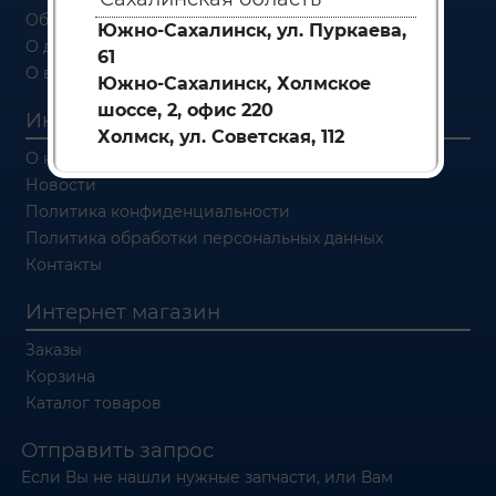
Об оплате
Южно-Сахалинск, ул. Пуркаева,
О доставке
61
О возврате
Южно-Сахалинск, Холмское
шоссе, 2, офис 220
Информация
Холмск, ул. Советская, 112
О компании
Новости
Политика конфиденциальности
Политика обработки персональных данных
Контакты
Интернет магазин
Заказы
Корзина
Каталог товаров
Отправить запрос
Если Вы не нашли нужные запчасти, или Вам