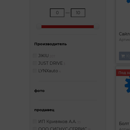
—
Cайл
Артик
Производитель
JIKIU
К
207
JUST DRIVE
3
LYNXauto
4
Под з
фото
продавец
ИП Кривяков А.А.
33
Болт
ООО СИГНУС-СЕРВИС
Артик
15