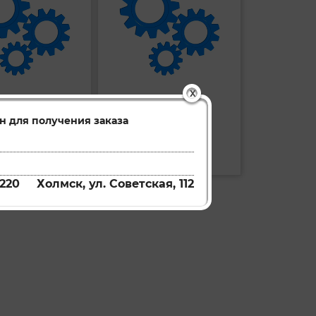
X
Втулка
BL21110
BL21018R
Артикул:
н для получения заказа
ть
Купить
220
Холмск, ул. Советская, 112
ледняя