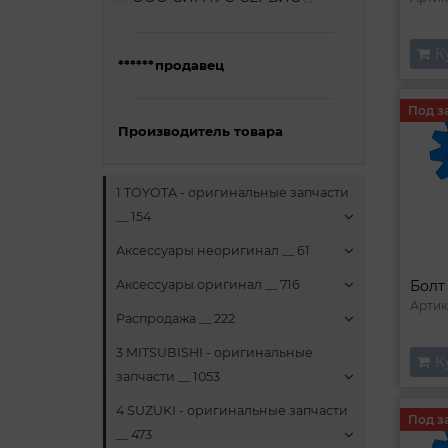
К
******продавец
Под з
Производитель товара
1 TOYOTA - оригинальные запчасти
__ 154
Аксессуары неоригинал __ 61
Болт
Аксессуары оригинал __ 716
Артик
Распродажа __ 222
3 MITSUBISHI - оригинальные
К
запчасти __ 1053
4 SUZUKI - оригинальные запчасти
Под з
__ 473