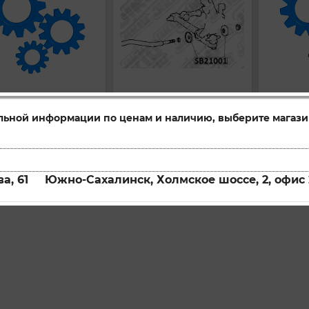
ка
Втулка
Втулка
GS21045
SB21001
ул:
Артикул:
Артикул:
льной информации по ценам и наличию, выберите магази
упить
Купить
Купи
а, 61
Южно-Сахалинск, Холмское шоссе, 2, офис 
Первая
1
2
3
Пос