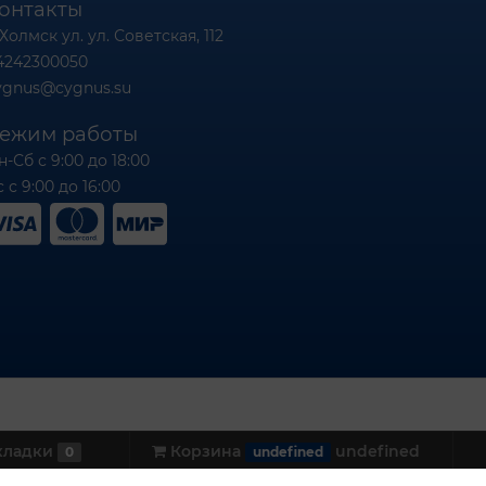
онтакты
 Холмск ул. ул. Советская, 112
4242300050
ygnus@cygnus.su
ежим работы
н-Сб с 9:00 до 18:00
 с 9:00 до 16:00
кладки
Корзина
undefined
0
undefined