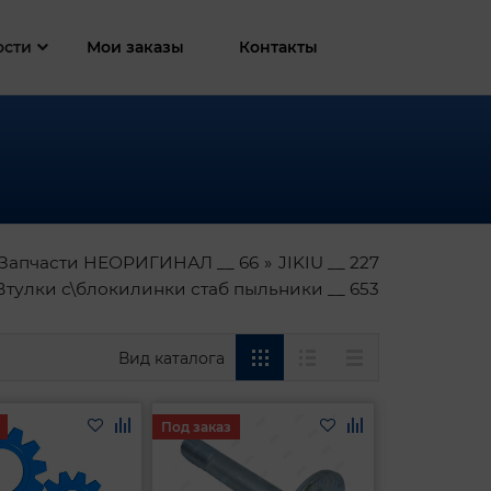
ости
Мои заказы
Контакты
 Запчасти НЕОРИГИНАЛ __ 66
JIKIU __ 227
Втулки с\блокилинки стаб пыльники __ 653
Вид каталога
Под заказ