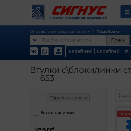
Определить номер запчасти VIN.
Подобрать
Поиск
undefined
undefined
Втулки с\блокилинки с
__ 653
Сорт
Сбросить фильтр
Есть в наличии
Под з
Цена, руб