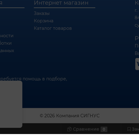
я
Интернет магазин
К
г.
Заказы
8
Корзина
c
Каталог товаров
ности
Р
ботки
П
данных
Вс
требуется помощь в подборе,
© 2026 Компания СИГНУС
Сравнение
За
0