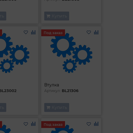
ть
Купить
Под заказ
Втулка
BL23002
BL21306
Артикул:
ть
Купить
Под заказ