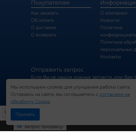
Покупателям
Информаци
Как заказать
О компании
Об оплате
Новости
О доставке
Политика
О возврате
конфиденциаль
Политика обра
персональных 
Контакты
Отправить запрос
Если Вы не нашли нужные запчасти, или Вам 
отправьте нам запрос - мы Вам поможем
Мы используем cookies для улучшения работы сайта.
Оставаясь на сайте, вы соглашаетесь с
согласием на
Отправить запрос продавцу
обработку Cookie
.
Принять
Запрос продавцу