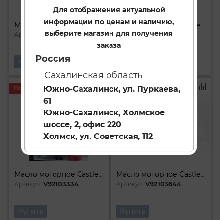
Для отображения актуальной
информации по ценам и наличию,
Масло моторное Castle SN GF-5 5W-30 (1л)
Масло моторное Castle SN GF-5 5W-30 (20л)
выберите магазин для получения
V92103331
V9210WA36
Артикул:
Артикул:
заказа
Россия
Купить
Купить
Сахалинская область
Под заказ
Под заказ
Южно-Сахалинск, ул. Пуркаева,
61
Южно-Сахалинск, Холмское
шоссе, 2, офис 220
Холмск, ул. Советская, 112
Масло моторное Castle SN GF-5 5W-30 (4л)
Масло моторное Castle SP GF-6 0W-20 (4л)
V92103334
V92103644
Артикул:
Артикул:
Купить
Купить