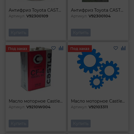
Антифриз Toyota CASTLE LLC RED 1л
Антифриз Toyota CASTLE LLC RED 2л
V92300109
V92300104
Артикул:
Артикул:
Купить
Купить
Под заказ
Под заказ
Масло моторное Castle CF-4 10W-30 4л
Масло моторное Castle SN GF-5 0W-20 (1л)
V9210W004
V92103311
Артикул:
Артикул:
Купить
Купить