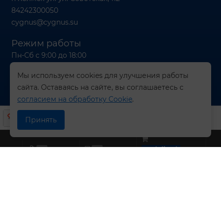
84242300050
cygnus@cygnus.su
Режим работы
Пн-Сб с 9:00 до 18:00
Вс с 9:00 до 16:00
Мы используем cookies для улучшения работы
сайта. Оставаясь на сайте, вы соглашаетесь с
согласием на обработку Cookie
.
© 2026 Компания СИГНУС
Принять
0
0
undefined