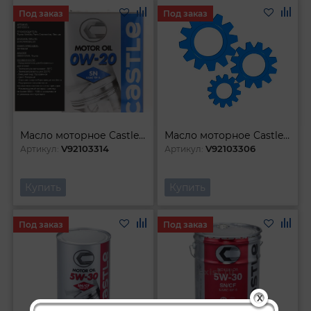
Под заказ
Под заказ
Масло моторное Castle SN GF-5 0W-20 (4л)
Масло моторное Castle SN GF-5 5W-20 (4л)
V92103314
V92103306
Артикул:
Артикул:
Купить
Купить
Под заказ
Под заказ
X