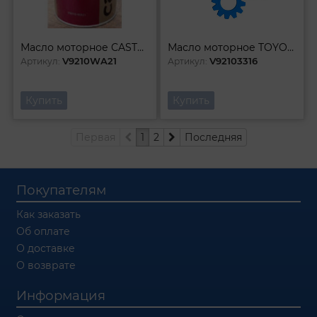
Масло моторное CASTLE SM 0W-20 1л
Масло моторное TOYOTA Castle SN/GF-5 0W20 ( 20л)
V9210WA21
V92103316
Артикул:
Артикул:
Купить
Купить
Первая
1
2
Последняя
Покупателям
Как заказать
Об оплате
О доставке
О возврате
Информация