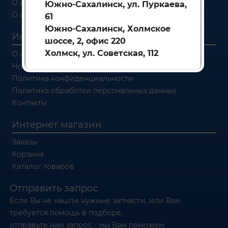
О доставке
Южно-Сахалинск, ул. Пуркаева,
О возврате
61
Южно-Сахалинск, Холмское
Информация
шоссе, 2, офис 220
Холмск, ул. Советская, 112
О компании
Новости
Политика конфиденциальности
Политика обработки персональных данных
Контакты
Интернет магазин
Заказы
Корзина
Каталог товаров
Отправить запрос
Если Вы не нашли нужные запчасти, или Вам
требуется помощь в подборе,
отправьте нам запрос - мы Вам поможем