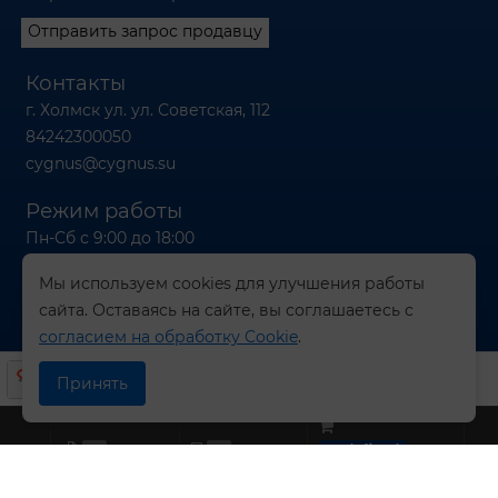
Отправить запрос продавцу
Контакты
г. Холмск ул. ул. Советская, 112
84242300050
cygnus@cygnus.su
Режим работы
Пн-Сб с 9:00 до 18:00
Вс с 9:00 до 16:00
Мы используем cookies для улучшения работы
сайта. Оставаясь на сайте, вы соглашаетесь с
согласием на обработку Cookie
.
© 2026 Компания СИГНУС
Принять
0
0
undefined