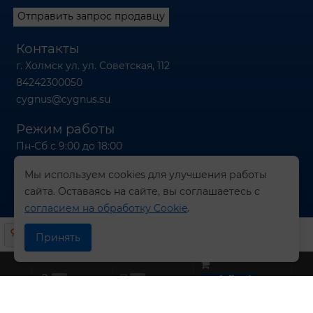
Отправить запрос продавцу
Контакты
г. Холмск ул. ул. Советская, 112
84242300050
cygnus@cygnus.su
Режим работы
Пн-Сб с 9:00 до 18:00
Вс с 9:00 до 16:00
Мы используем cookies для улучшения работы
сайта. Оставаясь на сайте, вы соглашаетесь с
согласием на обработку Cookie
.
© 2026 Компания СИГНУС
Принять
0
0
undefined