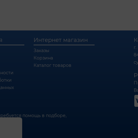
я
Интернет магазин
К
г.
Заказы
8
Корзина
c
Каталог товаров
ности
Р
ботки
П
данных
Вс
требуется помощь в подборе,