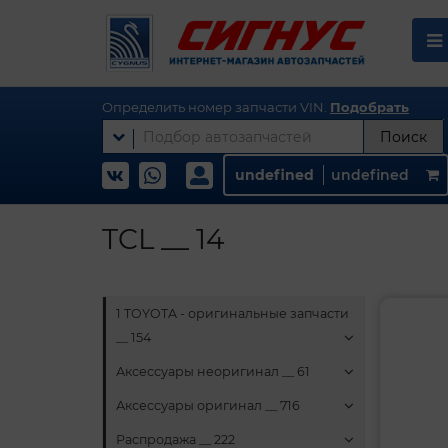
Определить номер запчасти VIN.
Подобрать
Поиск
undefined
undefined
TCL __ 14
1 TOYOTA - оригинальные запчасти
__ 154
Аксессуары неоригинал __ 61
Аксессуары оригинал __ 716
Распродажа __ 222