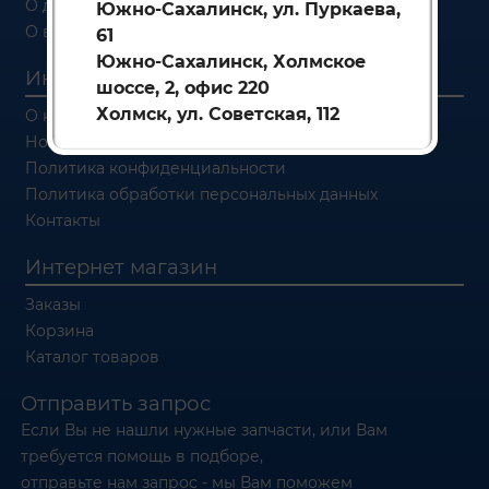
О доставке
Южно-Сахалинск, ул. Пуркаева,
О возврате
61
Южно-Сахалинск, Холмское
Информация
шоссе, 2, офис 220
Холмск, ул. Советская, 112
О компании
Новости
Политика конфиденциальности
Политика обработки персональных данных
Контакты
Интернет магазин
Заказы
Корзина
Каталог товаров
Отправить запрос
Если Вы не нашли нужные запчасти, или Вам
требуется помощь в подборе,
отправьте нам запрос - мы Вам поможем