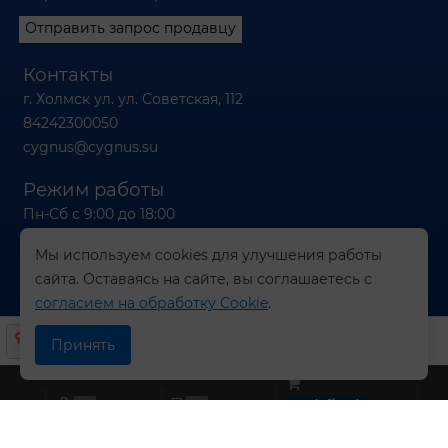
Отправить запрос продавцу
Контакты
г. Холмск ул. ул. Советская, 112
84242300050
cygnus@cygnus.su
Режим работы
Пн-Сб с 9:00 до 18:00
Вс с 9:00 до 16:00
Мы используем cookies для улучшения работы
сайта. Оставаясь на сайте, вы соглашаетесь с
согласием на обработку Cookie
.
© 2026 Компания СИГНУС
Принять
0
0
undefined