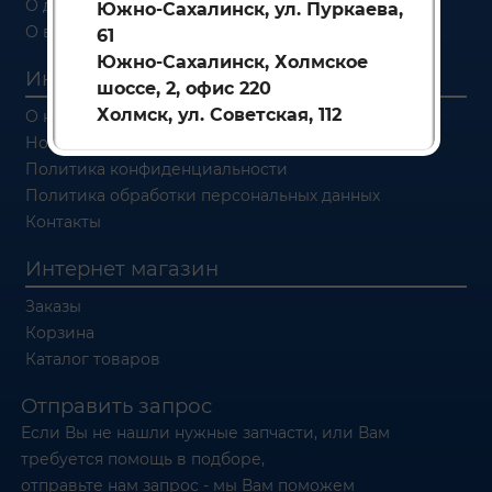
О доставке
Южно-Сахалинск, ул. Пуркаева,
О возврате
61
Южно-Сахалинск, Холмское
Информация
шоссе, 2, офис 220
Холмск, ул. Советская, 112
О компании
Новости
Политика конфиденциальности
Политика обработки персональных данных
Контакты
Интернет магазин
Заказы
Корзина
Каталог товаров
Отправить запрос
Если Вы не нашли нужные запчасти, или Вам
требуется помощь в подборе,
отправьте нам запрос - мы Вам поможем