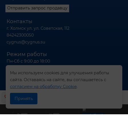
Отправить запрос продавцу
Контакты
г. Холмск ул. ул. Советская, 112
84242300050
cygnus@cygnus.su
Режим работы
Пн-Сб с 9:00 до 18:00
Вс с 9:00 до 16:00
Мы используем cookies для улучшения работы
сайта. Оставаясь на сайте, вы соглашаетесь с
согласием на обработку Cookie
.
© 2026 Компания СИГНУС
Принять
0
0
undefined