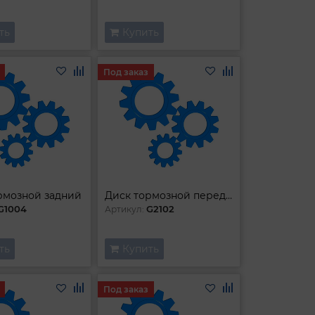
ть
Купить
Под заказ
рмозной задний
Диск тормозной передний
G1004
G2102
Артикул:
ть
Купить
Под заказ