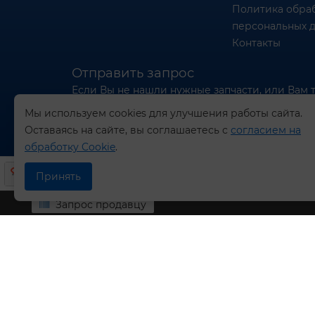
Политика обра
персональных 
Контакты
Отправить запрос
Если Вы не нашли нужные запчасти, или Вам 
отправьте нам запрос - мы Вам поможем
Мы используем cookies для улучшения работы сайта.
Оставаясь на сайте, вы соглашаетесь с
согласием на
Отправить запрос продавцу
обработку Cookie
.
Принять
Запрос продавцу