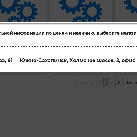
льной информации по ценам и наличию, выберите магази
 тормозной задний
Диск тормозной передний
G2101
G1062
ул:
Артикул:
Артикул:
а, 61
Южно-Сахалинск, Холмское шоссе, 2, офис 
упить
Купить
Купи
Первая
1
2
Посл