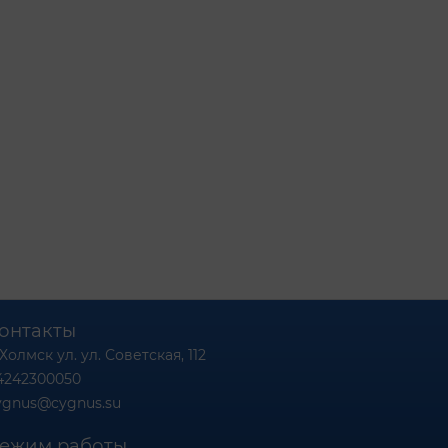
онтакты
 Холмск ул. ул. Советская, 112
4242300050
ygnus@cygnus.su
ежим работы