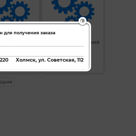
X
н для получения заказа
Диск тормозной передний
Диск тормозной задний
G2088
G2018
Артикул:
220
Холмск, ул. Советская, 112
ть
Купить
едняя