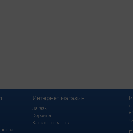
я
Интернет магазин
К
г.
Заказы
8
Корзина
c
Каталог товаров
ности
Р