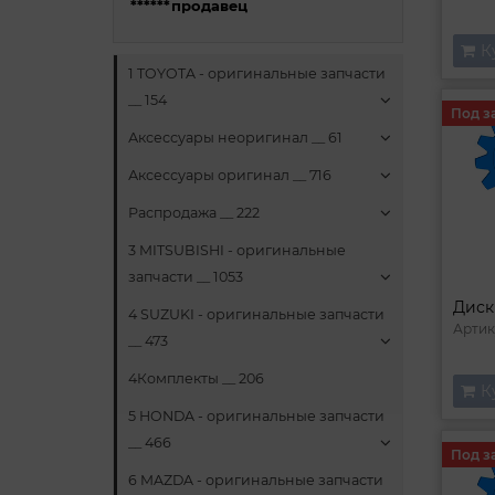
******продавец
К
1 TOYOTA - оригинальные запчасти
__ 154
Под з
Аксессуары неоригинал __ 61
Аксессуары оригинал __ 716
Распродажа __ 222
3 MITSUBISHI - оригинальные
запчасти __ 1053
Диск
4 SUZUKI - оригинальные запчасти
Артик
__ 473
4Комплекты __ 206
К
5 HONDA - оригинальные запчасти
__ 466
Под з
6 MAZDA - оригинальные запчасти