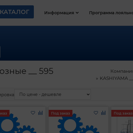
КАТАЛОГ
Информация
Программа лояльн
зные __ 595
Компани
KASHIYAMA __
ировка
аказ
Под заказ
Под заказ