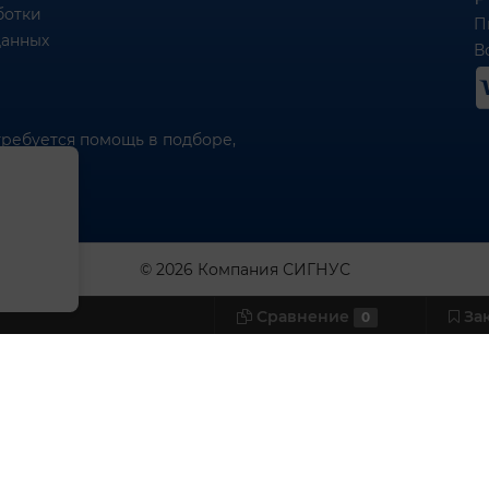
ботки
П
данных
Вс
требуется помощь в подборе,
© 2026 Компания СИГНУС
Сравнение
За
0