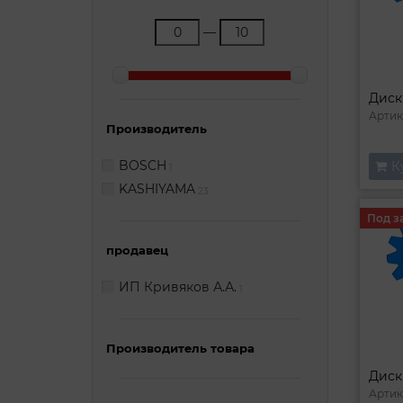
—
Артик
Производитель
BOSCH
К
1
KASHIYAMA
23
Под з
продавец
ИП Кривяков А.А.
1
Производитель товара
Артик