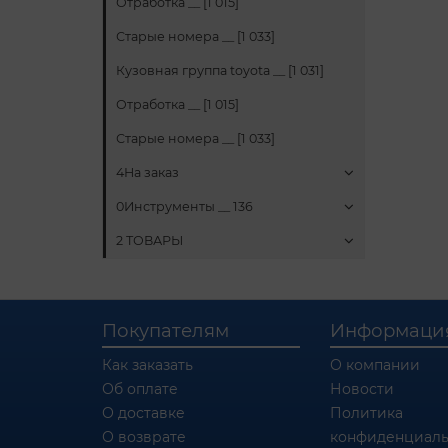
Отработка __ [1 015]
Старые номера __ [1 033]
Кузовная группа toyota __ [1 031]
Отработка __ [1 015]
Старые номера __ [1 033]
4На заказ
0Инструменты __ 136
2 ТОВАРЫ
Покупателям
Информаци
Как заказать
О компании
Об оплате
Новости
О доставке
Политика
О возврате
конфиденциаль