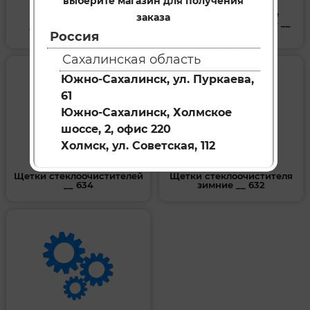
выберите магазин для получения
Фильтры масляные
заказа
воздушные салонные __
Тяги рулевые __ 637
621
Россия
Сахалинская область
Южно-Сахалинск, ул. Пуркаева,
61
Южно-Сахалинск, Холмское
шоссе, 2, офис 220
Холмск, ул. Советская, 112
Щетки стеклоочистителей
Щетки стеклоочистителя
__ 634
зимние __ 632