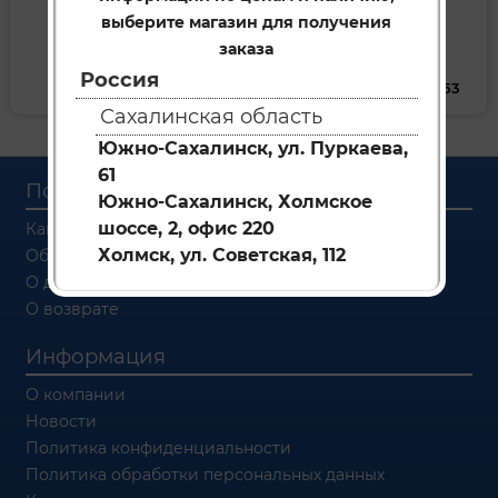
выберите магазин для получения
заказа
Россия
Х/часть toyota __ 50
Электрика toyota __ 53
Сахалинская область
Южно-Сахалинск, ул. Пуркаева,
61
Покупателям
Южно-Сахалинск, Холмское
шоссе, 2, офис 220
Как заказать
Холмск, ул. Советская, 112
Об оплате
О доставке
О возврате
Информация
О компании
Новости
Политика конфиденциальности
Политика обработки персональных данных