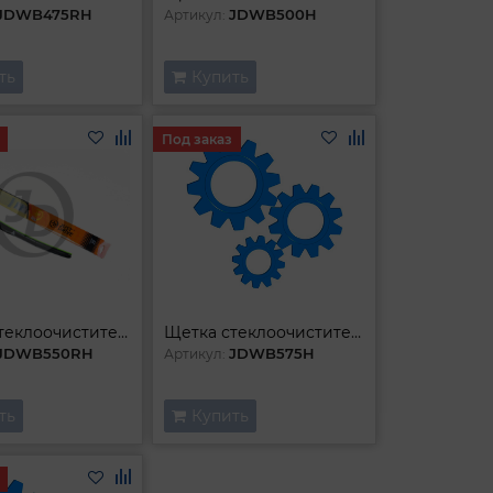
JDWB475RH
JDWB500H
Артикул:
ть
Купить
Под заказ
Щетка стеклоочистителя гибридная
Щетка стеклоочистителя гибридная
JDWB550RH
JDWB575H
Артикул:
ть
Купить