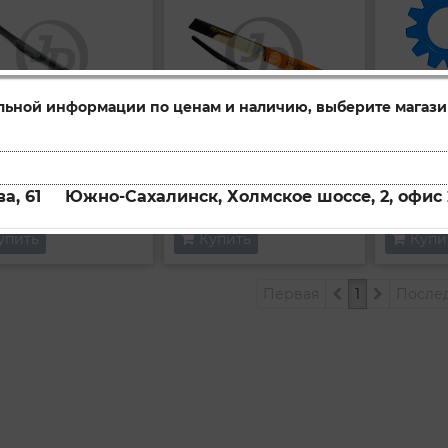
льной информации по ценам и наличию, выберите магази
Щетка стеклоочистителя гибридная
Щетка стеклоочистителя гибридная
JDWB600RH
JDWB650RH
ул:
Артикул:
Артикул:
а, 61
Южно-Сахалинск, Холмское шоссе, 2, офис 
упить
Купить
Купи
Первая
1
После