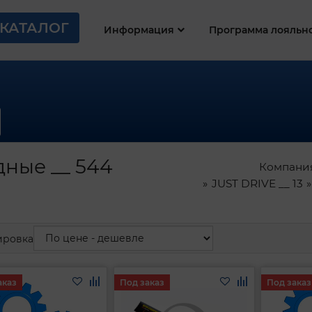
КАТАЛОГ
Информация
Программа лояльн
дные __ 544
Компани
JUST DRIVE __ 13
ировка
аказ
Под заказ
Под заказ