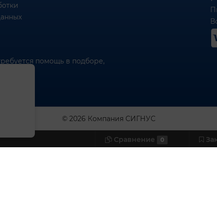
ботки
П
данных
Вс
требуется помощь в подборе,
© 2026 Компания СИГНУС
Сравнение
За
0