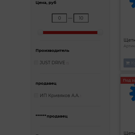
Цена, руб
—
Артик
Производитель
JUST DRIVE
К
15
Под з
продавец
ИП Кривяков А.А.
1
******продавец