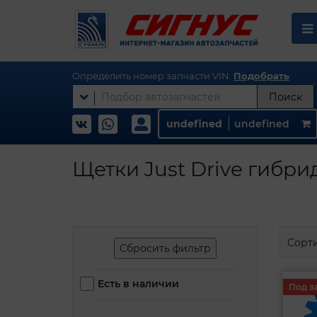
Определить номер запчасти VIN.
Подобрать
Поиск
undefined
undefined
Щетки Just Drive гибри
Сорт
Сбросить фильтр
Есть в наличии
Под з