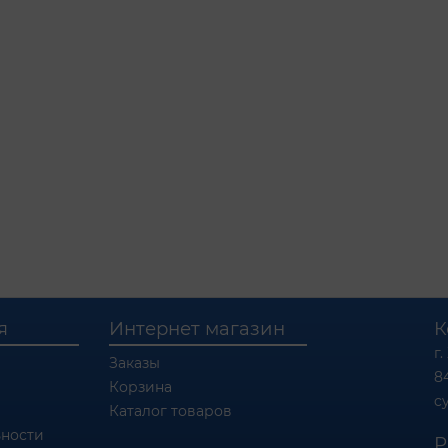
я
Интернет магазин
К
г.
Заказы
8
Корзина
c
Каталог товаров
ности
Р