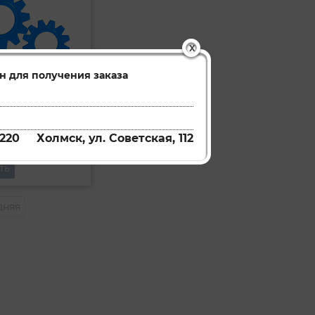
X
н для получения заказа
Щетка стеклоочистителя гибридная
JDWB700RH
220
Холмск, ул. Советская, 112
ть
дняя