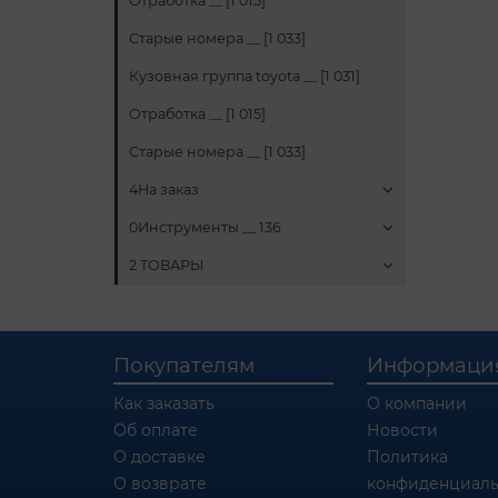
Отработка __ [1 015]
Старые номера __ [1 033]
Кузовная группа toyota __ [1 031]
Отработка __ [1 015]
Старые номера __ [1 033]
4На заказ
0Инструменты __ 136
2 ТОВАРЫ
Покупателям
Информаци
Как заказать
О компании
Об оплате
Новости
О доставке
Политика
О возврате
конфиденциаль