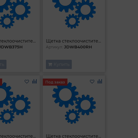
Щетка стеклоочистителя гибридная
Щетка стеклоочистителя гибридная
JDWB375H
JDWB400RH
Артикул:
ть
Купить
Под заказ
Щетка стеклоочистителя гибридная
Щетка стеклоочистителя гибридная