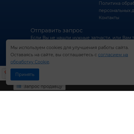
Политика обра
персональных 
Контакты
Отправить запрос
Если Вы не нашли нужные запчасти, или Вам 
отправьте нам запрос - мы Вам поможем
Мы используем cookies для улучшения работы сайта.
Оставаясь на сайте, вы соглашаетесь с
согласием на
Отправить запрос продавцу
обработку Cookie
.
Принять
Запрос продавцу