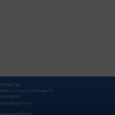
онтакты
 Холмск ул. ул. Советская, 112
4242300050
ygnus@cygnus.su
ежим работы