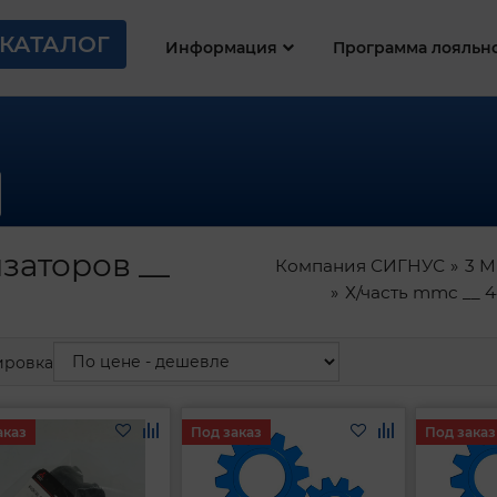
КАТАЛОГ
Информация
Программа лояльн
заторов __
Компания СИГНУС
3 M
Х/часть mmc __ 
ировка
аказ
Под заказ
Под заказ