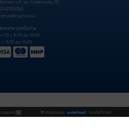
 Холмск ул. ул. Советская, 112
4242300050
ygnus@cygnus.su
ежим работы
н-Сб с 9:00 до 18:00
 с 9:00 до 16:00
кладки
Корзина
undefined
0
undefined