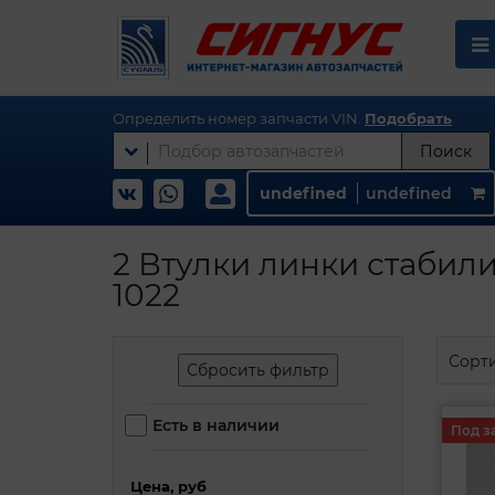
Определить номер запчасти VIN.
Подобрать
Поиск
undefined
undefined
2 Втулки линки стабили
1022
Сорт
Сбросить фильтр
Есть в наличии
Под з
Цена, руб