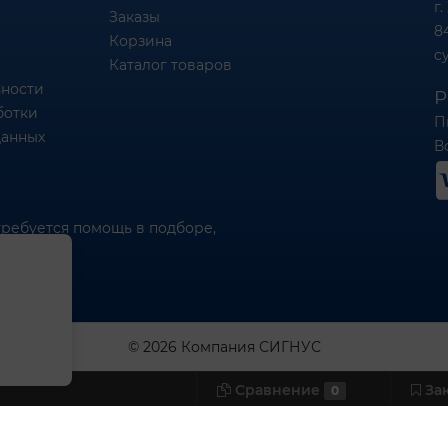
г.
Заказы
8
Корзина
c
Каталог товаров
ности
Р
ботки
П
данных
Вс
требуется помощь в подборе,
© 2026 Компания СИГНУС
Сравнение
За
0