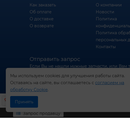
Как заказать
О компании
Об оплате
Новости
О доставке
Политика
О возврате
конфиденциаль
Политика обра
персональных 
Контакты
Отправить запрос
Если Вы не нашли нужные запчасти, или Вам 
отправьте нам запрос - мы Вам поможем
Мы используем cookies для улучшения работы сайта.
Оставаясь на сайте, вы соглашаетесь с
согласием на
Отправить запрос продавцу
обработку Cookie
.
Принять
Запрос продавцу