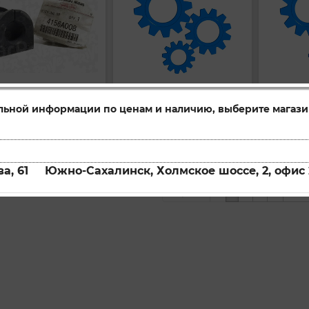
ка стабилизатора
Втулка заднего стабилизатора
Втулка 
льной информации по ценам и наличию, выберите магази
4156A008
4056A117
ул:
Артикул:
Артикул:
упить
Купить
Купи
а, 61
Южно-Сахалинск, Холмское шоссе, 2, офис 
Первая
1
2
3
Пос