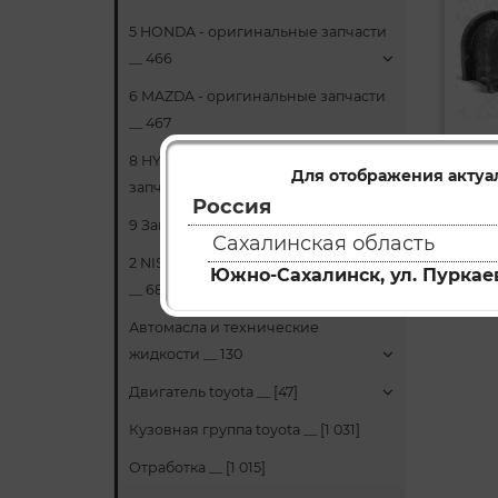
5 HONDA - оригинальные запчасти
__ 466
6 MAZDA - оригинальные запчасти
__ 467
8 HYUNDAI/KIA - оригинальные
Втул
Для отображения актуа
Артик
запчасти __ 24
Россия
9 Запчасти НЕОРИГИНАЛ __ 66
Сахалинская область
К
2 NISSAN - оригинальные запчасти
Южно-Сахалинск, ул. Пуркаев
__ 681
Автомасла и технические
жидкости __ 130
Двигатель toyota __ [47]
Кузовная группа toyota __ [1 031]
Отработка __ [1 015]