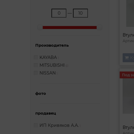
—
Артик
Производитель
KAYABA
К
1
MITSUBISHI
61
NISSAN
1
Под з
фото
продавец
ИП Кривяков А.А.
1
Втул
Артик