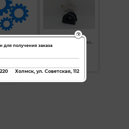
X
стабилизатора
Втулка заднего стабилизатора
н для получения заказа
4056A230
4156A041
Артикул:
ть
Купить
220
Холмск, ул. Советская, 112
ледняя