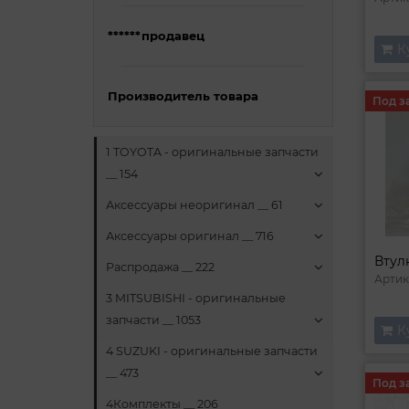
******продавец
К
Производитель товара
Под з
1 TOYOTA - оригинальные запчасти
__ 154
Аксессуары неоригинал __ 61
Аксессуары оригинал __ 716
Распродажа __ 222
Артик
3 MITSUBISHI - оригинальные
запчасти __ 1053
К
4 SUZUKI - оригинальные запчасти
__ 473
Под з
4Комплекты __ 206