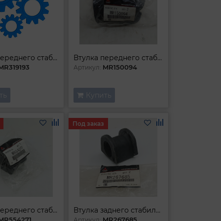
Втулка переднего стабилизатора
Втулка переднего стабилизатора
MR319193
MR150094
Артикул:
ть
Купить
Под заказ
Втулка переднего стабилизатора
Втулка заднего стабилизатора
MR554271
MR267685
Артикул: