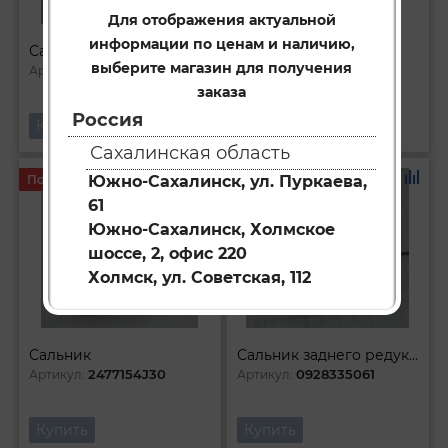
Для отображения актуальной
информации по ценам и наличию,
Сальник задней полуоси
Сальник ступицы
выберите магазин для получения
0928348007
0928445001
Артикул:
Артикул:
заказа
Россия
Купить
Купить
Сахалинская область
Под заказ
Под заказ
Южно-Сахалинск, ул. Пуркаева,
61
Южно-Сахалинск, Холмское
шоссе, 2, офис 220
Холмск, ул. Советская, 112
Сальник
Сальник заднего редуктора
2477154J30
0928335061
Артикул:
Артикул:
Купить
Купить