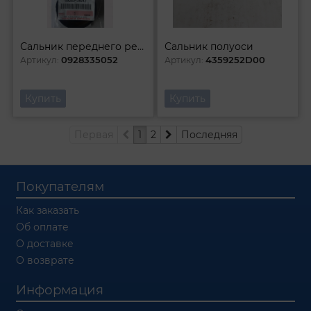
Сальник переднего редуктора
Сальник полуоси
0928335052
4359252D00
Артикул:
Артикул:
Купить
Купить
Первая
1
2
Последняя
Покупателям
Как заказать
Об оплате
О доставке
О возврате
Информация