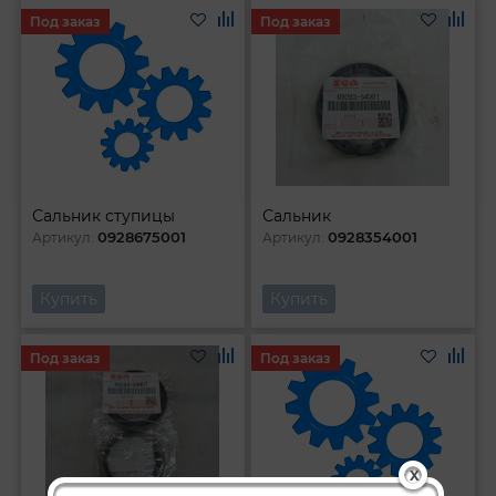
Под заказ
Под заказ
Сальник ступицы
Сальник
0928675001
0928354001
Артикул:
Артикул:
Купить
Купить
Под заказ
Под заказ
X