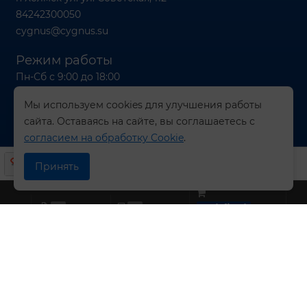
84242300050
cygnus@cygnus.su
Режим работы
Пн-Сб с 9:00 до 18:00
Вс с 9:00 до 16:00
Мы используем cookies для улучшения работы
сайта. Оставаясь на сайте, вы соглашаетесь с
согласием на обработку Cookie
.
© 2026 Компания СИГНУС
Принять
0
0
undefined