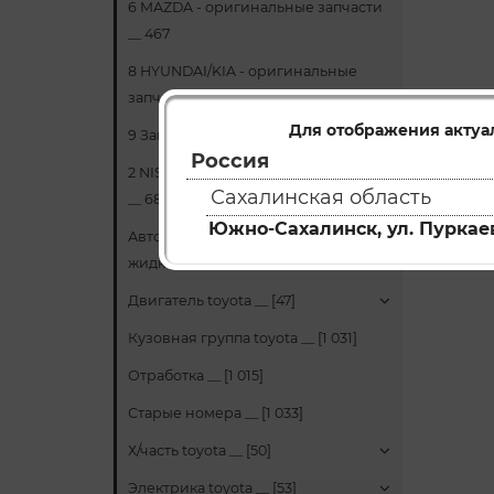
6 MAZDA - оригинальные запчасти
__ 467
8 HYUNDAI/KIA - оригинальные
запчасти __ 24
Для отображения актуа
9 Запчасти НЕОРИГИНАЛ __ 66
Россия
2 NISSAN - оригинальные запчасти
Сахалинская область
__ 681
Южно-Сахалинск, ул. Пуркаев
Автомасла и технические
жидкости __ 130
Двигатель toyota __ [47]
Кузовная группа toyota __ [1 031]
Отработка __ [1 015]
Старые номера __ [1 033]
Х/часть toyota __ [50]
Электрика toyota __ [53]