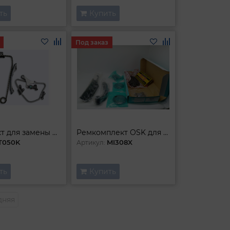
ть
Купить
Под заказ
Комплект для замены цепи
Ремкомплект OSK для замены цепи ГРМ
T050K
MI308X
Артикул:
ть
Купить
дняя