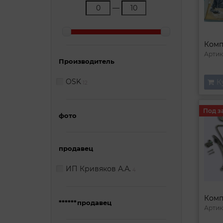
—
Артик
Производитель
OSK
К
12
Под з
фото
продавец
ИП Кривяков А.А.
4
******продавец
Артик