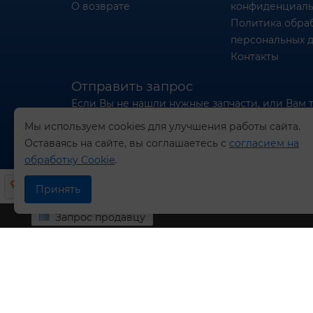
О возврате
конфиденциаль
Политика обра
персональных 
Контакты
Отправить запрос
Если Вы не нашли нужные запчасти, или Вам 
отправьте нам запрос - мы Вам поможем
Мы используем cookies для улучшения работы сайта.
Оставаясь на сайте, вы соглашаетесь с
согласием на
Отправить запрос продавцу
обработку Cookie
.
Принять
Запрос продавцу