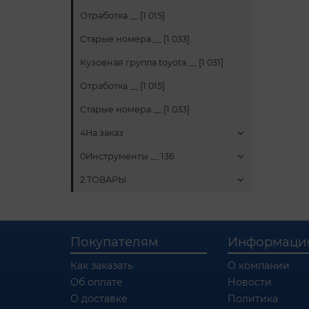
Отработка __ [1 015]
Старые номера __ [1 033]
Кузовная группа toyota __ [1 031]
Отработка __ [1 015]
Старые номера __ [1 033]
4На заказ
0Инструменты __ 136
2 ТОВАРЫ
Покупателям
Информаци
Как заказать
О компании
Об оплате
Новости
О доставке
Политика