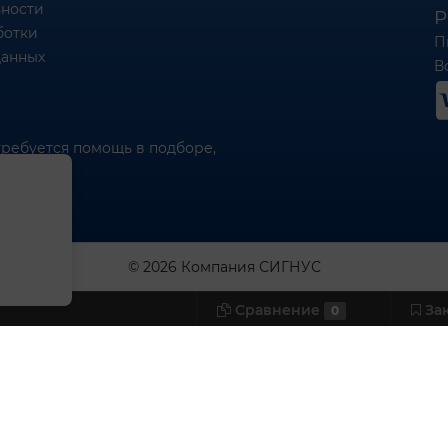
ности
Р
ботки
П
данных
Вс
требуется помощь в подборе,
© 2026 Компания СИГНУС
Сравнение
За
0