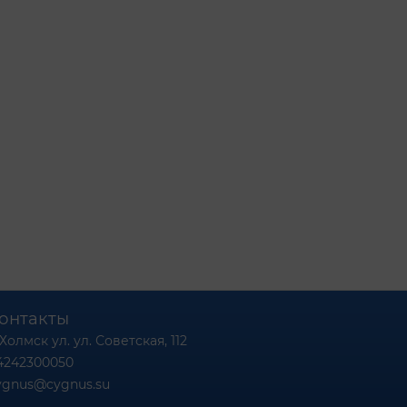
онтакты
 Холмск ул. ул. Советская, 112
4242300050
ygnus@cygnus.su