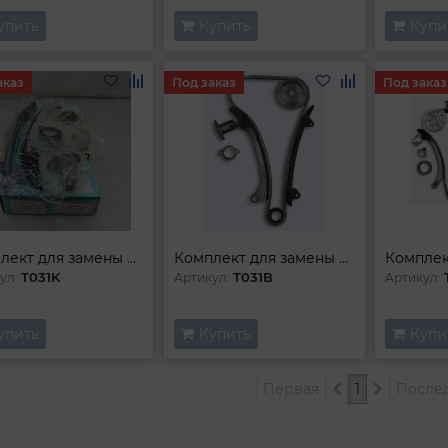
упить
Купить
Купи
аказ
Под заказ
Под заказ
Комплект для замены цепи
Комплект для замены цепи
T031K
T031B
ул:
Артикул:
Артикул:
упить
Купить
Купи
Первая
1
После