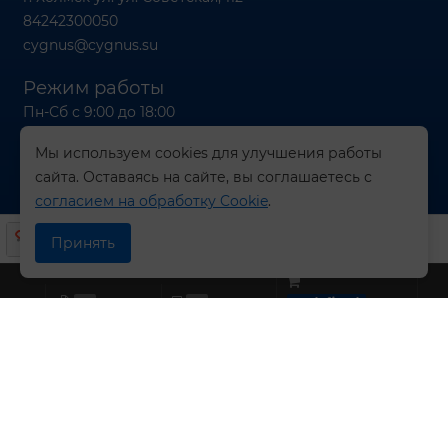
84242300050
cygnus@cygnus.su
Режим работы
Пн-Сб с 9:00 до 18:00
Вс с 9:00 до 16:00
Мы используем cookies для улучшения работы
сайта. Оставаясь на сайте, вы соглашаетесь с
согласием на обработку Cookie
.
© 2026 Компания СИГНУС
Принять
0
0
undefined