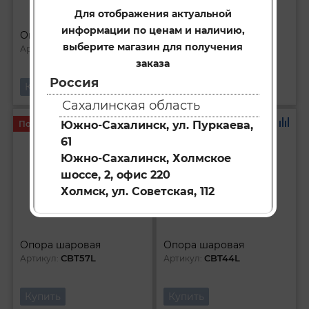
Для отображения актуальной
информации по ценам и наличию,
Опора шаровая
Опора шаровая
выберите магазин для получения
CBT10
CB0402L
Артикул:
Артикул:
заказа
Россия
Купить
Купить
Сахалинская область
Под заказ
Под заказ
Южно-Сахалинск, ул. Пуркаева,
61
Южно-Сахалинск, Холмское
шоссе, 2, офис 220
Холмск, ул. Советская, 112
Опора шаровая
Опора шаровая
CBT57L
CBT44L
Артикул:
Артикул:
Купить
Купить