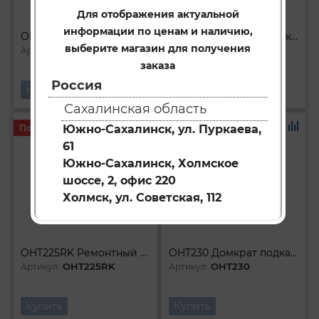
Для отображения актуальной
информации по ценам и наличию,
OHT203RK Ремонтный комплект для подкатного домкрата 3 т OHT203
OHT225C Домкрат подкатной 25 т с фиксатором в кейсе 140-387 мм
выберите магазин для получения
OHT203RK
OHT225C
Артикул:
Артикул:
заказа
Россия
Купить
Купить
Сахалинская область
Под заказ
Под заказ
Южно-Сахалинск, ул. Пуркаева,
61
Южно-Сахалинск, Холмское
шоссе, 2, офис 220
Холмск, ул. Советская, 112
OHT225RK Ремонтный комплект для подкатного домкрата с фиксатором 25 т OHT225C
OHT230 Домкрат подкатной 3 т гаражный двухпоршневой 133-485 мм
OHT225RK
OHT230
Артикул:
Артикул:
Купить
Купить