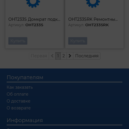
OHT233S Домкрат подкатной 3 т гаражный двухпоршневой с уменьшенной высотой подхвата 75-505 мм
OHT233SRK Ремонтный комплект для подкатного домкрата 3 т OHT233S Ombra
OHT233S
OHT233SRK
Артикул:
Артикул:
Купить
Купить
Первая
1
2
Последняя
Покупателям
Как заказать
Об оплате
О доставке
О возврате
Информация