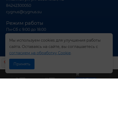
84242300050
cygnus@cygnus.su
Режим работы
Пн-Сб с 9:00 до 18:00
Вс с 9:00 до 16:00
Мы используем cookies для улучшения работы
сайта. Оставаясь на сайте, вы соглашаетесь с
согласием на обработку Cookie
.
© 2026 Компания СИГНУС
Принять
0
0
undefined