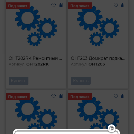
Под заказ
Под заказ
OHT202RK Ремонтный комплект для подкатного домкрата 2 т OHT202 OHT202С
OHT203 Домкрат подкатной 3 т с увеличенной высотой подъема 192-533 мм
OHT202RK
OHT203
Артикул:
Артикул:
Купить
Купить
Под заказ
Под заказ
X