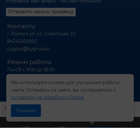
отправьте нам запрос - мы Вам поможем
Отправить запрос продавцу
Контакты
г. Холмск ул. ул. Советская, 112
84242300050
cygnus@cygnus.su
Режим работы
Пн-Сб с 9:00 до 18:00
Вс с 9:00 до 16:00
Мы используем cookies для улучшения работы
сайта. Оставаясь на сайте, вы соглашаетесь с
согласием на обработку Cookie
.
© 2026 Компания СИГНУС
Принять
0
0
undefined