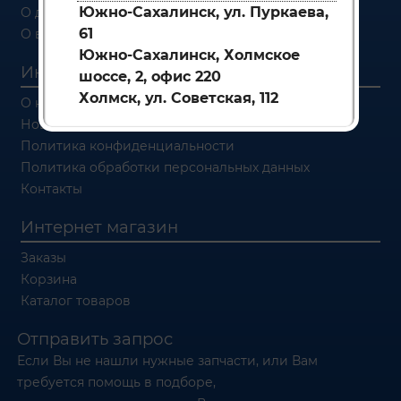
Южно-Сахалинск, ул. Пуркаева,
О доставке
61
О возврате
Южно-Сахалинск, Холмское
Информация
шоссе, 2, офис 220
Холмск, ул. Советская, 112
О компании
Новости
Политика конфиденциальности
Политика обработки персональных данных
Контакты
Интернет магазин
Заказы
Корзина
Каталог товаров
Отправить запрос
Если Вы не нашли нужные запчасти, или Вам
требуется помощь в подборе,