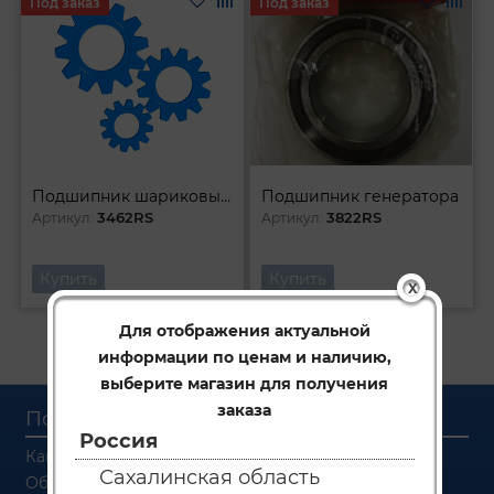
Под заказ
Под заказ
Подшипник шариковый 15/46/14
Подшипник генератора
3462RS
3822RS
Артикул:
Артикул:
Купить
Купить
X
Для отображения актуальной
Первая
1
Последняя
информации по ценам и наличию,
выберите магазин для получения
заказа
Покупателям
Россия
Как заказать
Сахалинская область
Об оплате