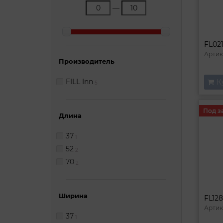
—
Артик
Производитель
FILL Inn
К
5
Под з
Длина
37
1
52
2
70
2
Ширина
Артик
37
1