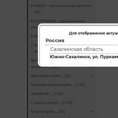
6 MAZDA - оригинальные запчасти
__ 467
8 HYUNDAI/KIA - оригинальные
запчасти __ 24
Для отображения актуа
9 Запчасти НЕОРИГИНАЛ __ 66
Россия
2 NISSAN - оригинальные запчасти
Сахалинская область
__ 681
Южно-Сахалинск, ул. Пуркаев
Автомасла и технические
жидкости __ 130
Двигатель toyota __ [47]
Кузовная группа toyota __ [1 031]
Отработка __ [1 015]
Старые номера __ [1 033]
Х/часть toyota __ [50]