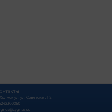
онтакты
 Холмск ул. ул. Советская, 112
4242300050
ygnus@cygnus.su