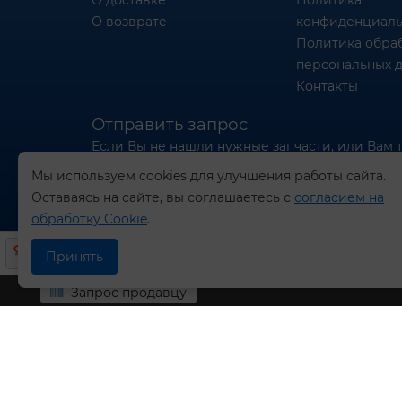
О доставке
Политика
О возврате
конфиденциаль
Политика обра
персональных 
Контакты
Отправить запрос
Если Вы не нашли нужные запчасти, или Вам 
отправьте нам запрос - мы Вам поможем
Мы используем cookies для улучшения работы сайта.
Оставаясь на сайте, вы соглашаетесь с
согласием на
Отправить запрос продавцу
обработку Cookie
.
Принять
Запрос продавцу