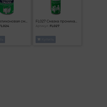
FL024 Силиконовая смазка 50 мл (ролик)
FL027 Смазка проникающая (аэрозоль) 335 мл
FL024
FL027
Артикул:
ть
Купить