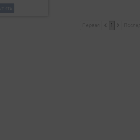
упить
Первая
1
После