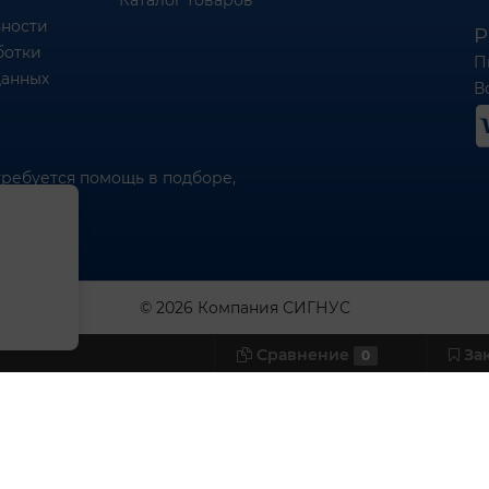
Каталог товаров
ности
Р
ботки
П
данных
Вс
требуется помощь в подборе,
© 2026 Компания СИГНУС
Сравнение
За
0