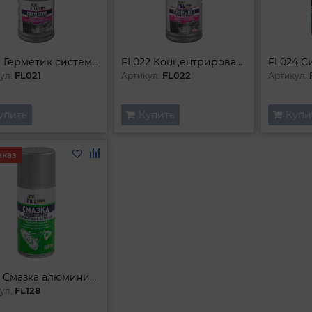
FL021 Герметик системы охлаждения 354 мл
FL022 Концентрированная промывка системы охлаждения 354 мл
FL021
FL022
ул:
Артикул:
Артикул:
упить
Купить
Купи
аказ
FL128 Смазка алюминиевая для высоких нагрузок 210 мл (аэрозоль)
FL128
ул: