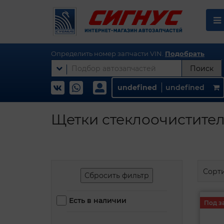
Определить номер запчасти VIN.
Подобрать
Поиск
undefined
undefined
Щетки стеклоочистител
Сорт
Сбросить фильтр
Есть в наличии
Под з