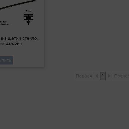
Резинка щетки стеклоочистителя
ARR26H
ул:
упить
Первая
1
После