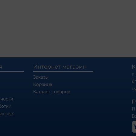
я
Интернет магазин
К
г.
Заказы
8
Корзина
c
Каталог товаров
ности
Р
ботки
П
данных
Вс