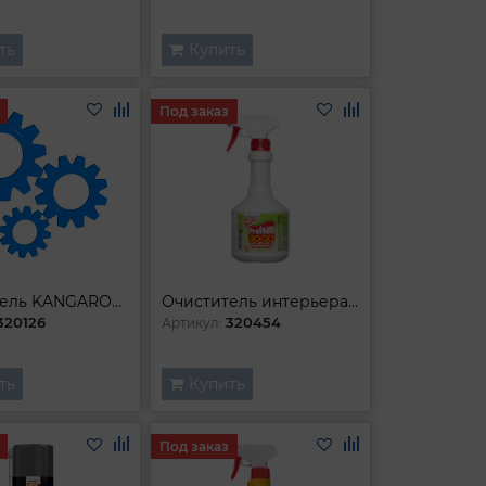
ть
Купить
Под заказ
Очиститель KANGAROO стекол (500ml)
Очиститель интерьера Profoam 3000 (600ml)
320126
320454
Артикул:
ть
Купить
Под заказ