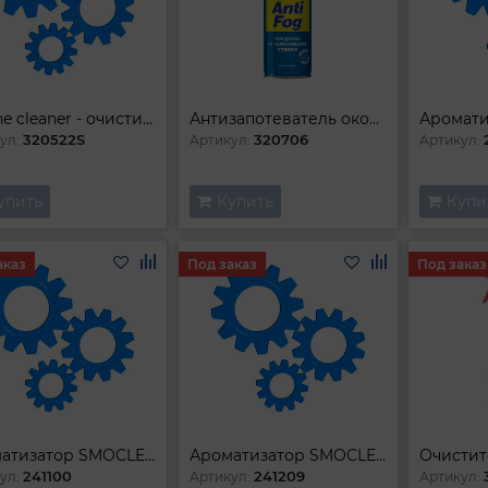
Engine cleaner - очиститель двигателя аэрозоль (550ml)
Антизапотеватель окон KANGAROO 220ml
320522S
320706
ул:
Артикул:
Артикул:
упить
Купить
Купи
аказ
Под заказ
Под заказ
Ароматизатор SMOCLEAN LEMON
Ароматизатор SMOCLEAN SQUASH
241100
241209
ул:
Артикул:
Артикул: