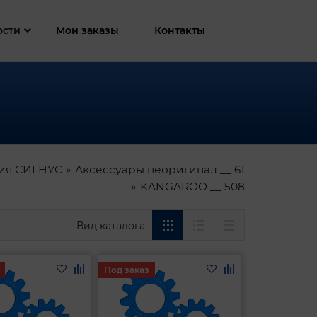
ости
Мои заказы
Контакты
ия СИГНУС
Аксессуары неоригинал __ 61
KANGAROO __ 508
Вид каталога
Под заказ