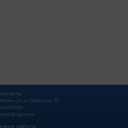
онтакты
 Холмск ул. ул. Советская, 112
4242300050
ygnus@cygnus.su
ежим работы