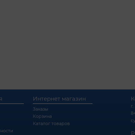
я
Интернет магазин
К
г.
Заказы
8
Корзина
c
Каталог товаров
ности
Р