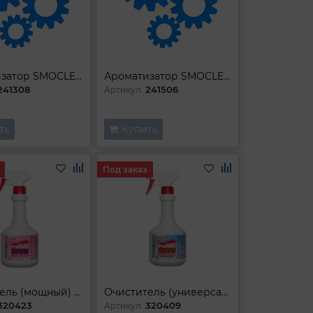
Ароматизатор SMOCLEAN APPLE
Ароматизатор SMOCLEAN CHERRY
241308
241506
Артикул:
ть
Купить
Под заказ
Очиститель (мощный) Profoam 1000 (600ml)
Очиститель (универсальный) Profoam 2000 (600ml)
320423
320409
Артикул: