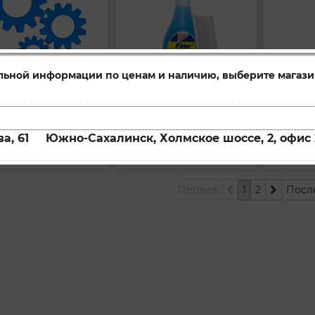
льной информации по ценам и наличию, выберите магази
Очиститель скотча и наклеек Label Adhesive 400 мл
Очиститель стекол Fine glass (Lottery)
331214
320119
ул:
Артикул:
Артикул:
а, 61
Южно-Сахалинск, Холмское шоссе, 2, офис 
упить
Купить
Купи
Первая
1
2
Посл