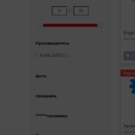
—
Артик
Производитель
KANGAROO
К
25
Под з
фото
продавец
******продавец
Артик