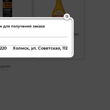
X
н для получения заказа
Покрытие для днища на основе гудрона Kangaroo (антигравий) Under Coat 500 мл
Полироль матовый (кожа резина пластмасса)
331115
330149
Артикул:
220
Холмск, ул. Советская, 112
ть
Купить
едняя