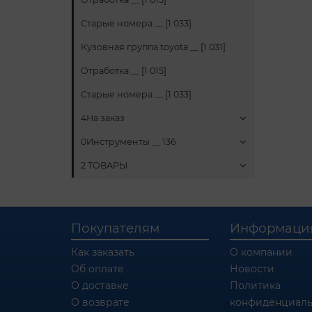
Старые номера __ [1 033]
Кузовная группа toyota __ [1 031]
Отработка __ [1 015]
Старые номера __ [1 033]
4На заказ
0Инструменты __ 136
2 ТОВАРЫ
Покупателям
Информаци
Как заказать
О компании
Об оплате
Новости
О доставке
Политика
О возврате
конфиденциаль