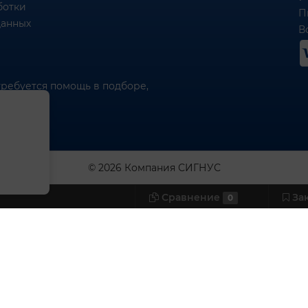
ботки
П
данных
Вс
требуется помощь в подборе,
© 2026 Компания СИГНУС
Сравнение
За
0