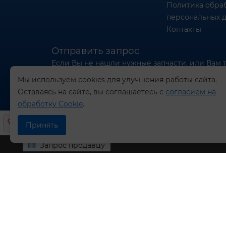
Политика обра
персональных 
Контакты
Отправить запрос
Если Вы не нашли нужные запчасти, или Вам 
отправьте нам запрос - мы Вам поможем
Мы используем cookies для улучшения работы сайта.
Оставаясь на сайте, вы соглашаетесь с
согласием на
Отправить запрос продавцу
обработку Cookie
.
Принять
Запрос продавцу