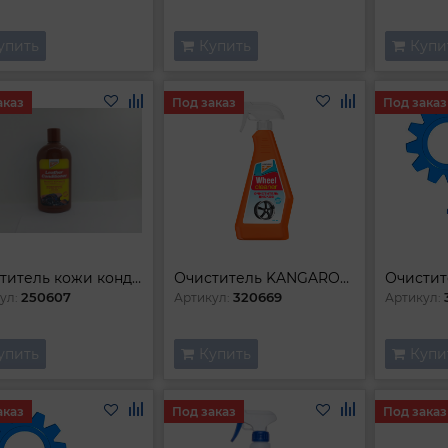
упить
Купить
Купи
аказ
Под заказ
Под заказ
Очиститель кожи кондиционер
Очиститель KANGAROO дисков (650ml)
250607
320669
ул:
Артикул:
Артикул:
упить
Купить
Купи
аказ
Под заказ
Под заказ