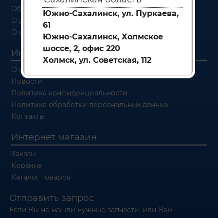
Об оплате
Южно-Сахалинск, ул. Пуркаева,
О доставке
61
О возврате
Южно-Сахалинск, Холмское
шоссе, 2, офис 220
Информация
Холмск, ул. Советская, 112
О компании
Новости
Политика конфиденциальности
Политика обработки персональных данных
Контакты
Интернет магазин
Заказы
Корзина
Каталог товаров
Отправить запрос
Если Вы не нашли нужные запчасти, или Вам