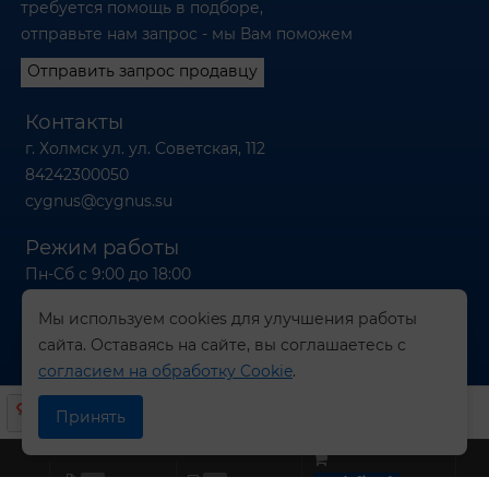
требуется помощь в подборе,
отправьте нам запрос - мы Вам поможем
Отправить запрос продавцу
Контакты
г. Холмск ул. ул. Советская, 112
84242300050
cygnus@cygnus.su
Режим работы
Пн-Сб с 9:00 до 18:00
Вс с 9:00 до 16:00
Мы используем cookies для улучшения работы
сайта. Оставаясь на сайте, вы соглашаетесь с
согласием на обработку Cookie
.
© 2026 Компания СИГНУС
Принять
0
0
undefined