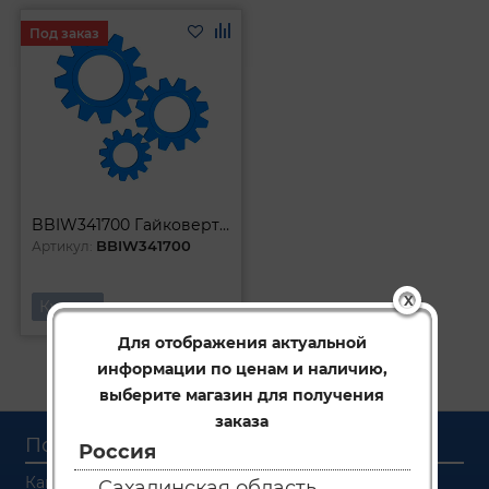
Под заказ
BBIW341700 Гайковерт ударный аккумуляторный бесщеточный 3/4DR 21В 1700 Нм
BBIW341700
Артикул:
X
Купить
Для отображения актуальной
Первая
1
Последняя
информации по ценам и наличию,
выберите магазин для получения
заказа
Покупателям
Россия
Как заказать
Сахалинская область