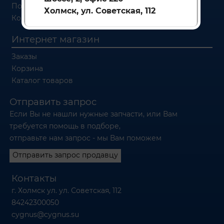
Политика обработки персональных данных
Холмск, ул. Советская, 112
Контакты
Интернет магазин
Заказы
Корзина
Каталог товаров
Отправить запрос
Если Вы не нашли нужные запчасти, или Вам
требуется помощь в подборе,
отправьте нам запрос - мы Вам поможем
Отправить запрос продавцу
Контакты
г. Холмск ул. ул. Советская, 112
84242300050
cygnus@cygnus.su