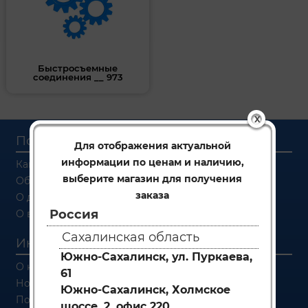
Быстросъемные
соединения __ 973
X
Покупателям
Для отображения актуальной
информации по ценам и наличию,
Как заказать
выберите магазин для получения
Об оплате
заказа
О доставке
Россия
О возврате
Сахалинская область
Информация
Южно-Сахалинск, ул. Пуркаева,
О компании
61
Новости
Южно-Сахалинск, Холмское
Политика конфиденциальности
шоссе, 2, офис 220