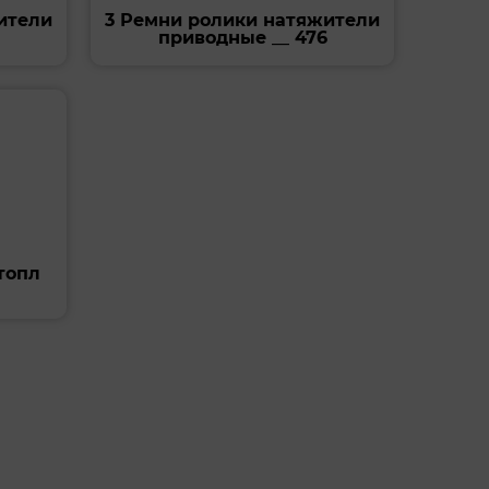
ители
3 Ремни ролики натяжители
приводные __ 476
топл