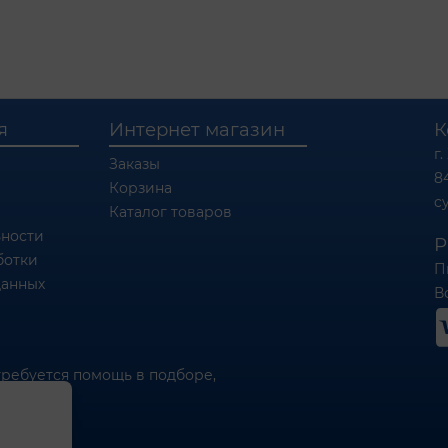
я
Интернет магазин
К
г.
Заказы
8
Корзина
c
Каталог товаров
ности
Р
ботки
П
данных
Вс
требуется помощь в подборе,