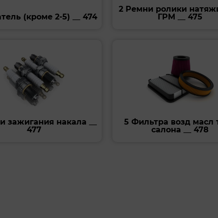
2 Ремни ролики натяж
атель (кроме 2-5) __ 474
ГРМ __ 475
и зажигания накала __
5 Фильтра возд масл 
477
салона __ 478