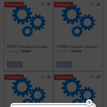
Под заказ
Под заказ
112960 Насадка торцевая 1l2 DR с вставкой-битой TORX Т60
114308 Насадка торцевая 1l4DR с вставкой-битой TORX T8
112960
114308
Артикул:
Артикул:
Купить
Купить
Под заказ
Под заказ
X