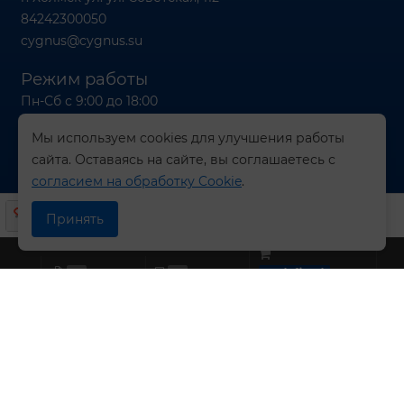
84242300050
cygnus@cygnus.su
Режим работы
Пн-Сб с 9:00 до 18:00
Вс с 9:00 до 16:00
Мы используем cookies для улучшения работы
сайта. Оставаясь на сайте, вы соглашаетесь с
согласием на обработку Cookie
.
© 2026 Компания СИГНУС
Принять
0
0
undefined