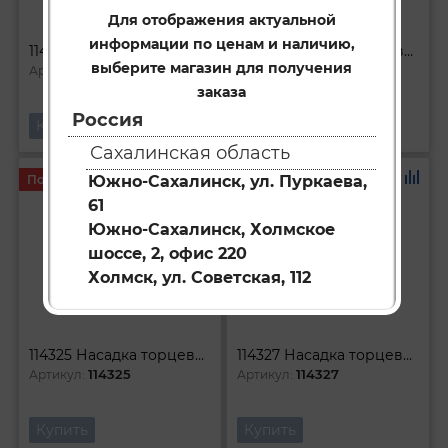
Для отображения актуальной
информации по ценам и наличию,
114310 Насадка торцевая 1l4DR с вставкой-битой TORX T10
114320 Насадка торцевая 1l4DR с вставкой-битой TORX T20
выберите магазин для получения
114310
114320
Артикул:
Артикул:
заказа
Россия
Купить
Купить
Сахалинская область
Под заказ
Под заказ
Южно-Сахалинск, ул. Пуркаева,
61
Южно-Сахалинск, Холмское
шоссе, 2, офис 220
Холмск, ул. Советская, 112
114325 Насадка торцевая 1l4DR с вставкой-битой TORX T25
114327 Насадка торцевая 1l4DR с вставкой-битой TORX T27
114325
114327
Артикул:
Артикул:
Купить
Купить