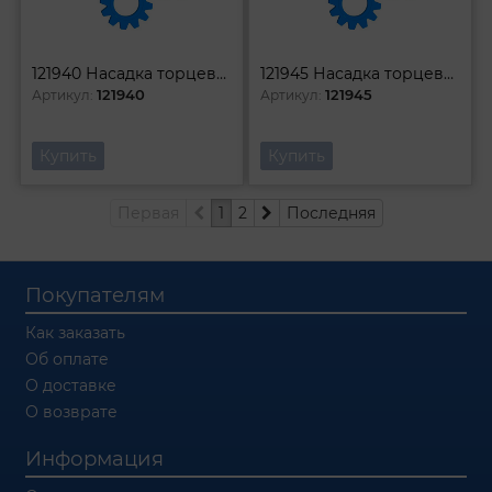
121940 Насадка торцевая 1l2DR с вставкой-битой TORX Т40 100 мм
121945 Насадка торцевая 1l2DR с вставкой-битой TORX Т45 100 мм
121940
121945
Артикул:
Артикул:
Купить
Купить
Первая
1
2
Последняя
Покупателям
Как заказать
Об оплате
О доставке
О возврате
Информация