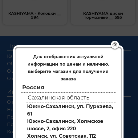
KASHIYAMA - Колодки __
KASHIYAMA диски
594
тормозные __ 595
Покупателям
X
Как заказать
Для отображения актуальной
Об оплате
информации по ценам и наличию,
О доставке
выберите магазин для получения
О возврате
заказа
Россия
Информация
Сахалинская область
О компании
Южно-Сахалинск, ул. Пуркаева,
Новости
61
Политика конфиденциальности
Южно-Сахалинск, Холмское
Политика обработки персональных данных
шоссе, 2, офис 220
Контакты
Холмск, ул. Советская, 112