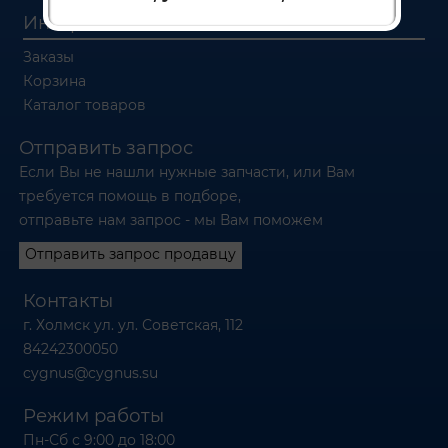
Интернет магазин
Заказы
Корзина
Каталог товаров
Отправить запрос
Если Вы не нашли нужные запчасти, или Вам
требуется помощь в подборе,
отправьте нам запрос - мы Вам поможем
Отправить запрос продавцу
Контакты
г. Холмск ул. ул. Советская, 112
84242300050
cygnus@cygnus.su
Режим работы
Пн-Сб с 9:00 до 18:00