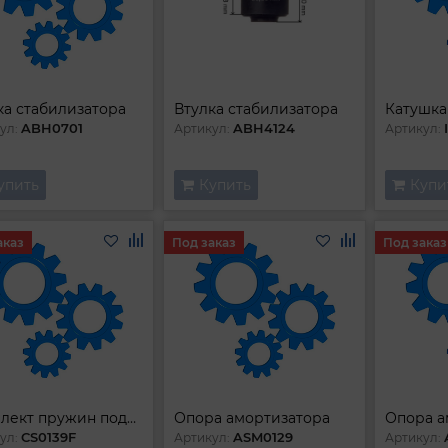
ка стабилизатора
Втулка стабилизатора
Катушка
ABH0701
ABH4124
ул:
Артикул:
Артикул:
упить
Купить
Купи
аказ
Под заказ
Под заказ
Комплект пружин подвески
Опора амортизатора
Опора а
CS0139F
ASM0129
ул:
Артикул:
Артикул: