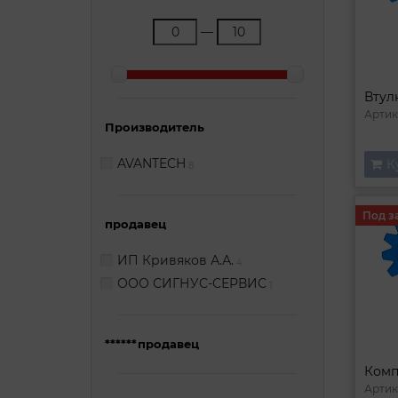
—
Втул
Артик
Производитель
AVANTECH
К
8
Под з
продавец
ИП Кривяков А.А.
4
ООО СИГНУС-СЕРВИС
1
******продавец
Артик