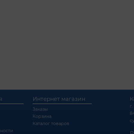
я
Интернет магазин
К
г.
Заказы
8
Корзина
c
Каталог товаров
ности
Р