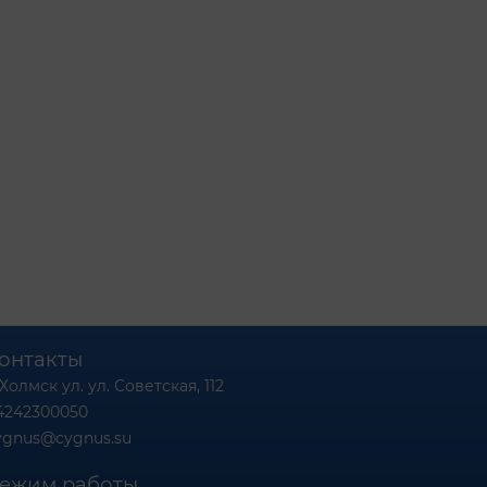
онтакты
 Холмск ул. ул. Советская, 112
4242300050
ygnus@cygnus.su
ежим работы