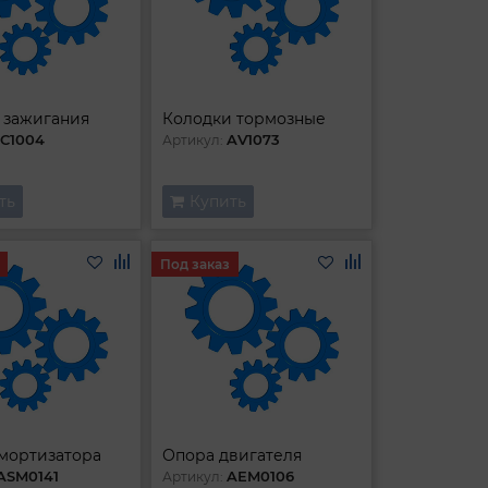
 зажигания
Колодки тормозные
IC1004
AV1073
Артикул:
ть
Купить
Под заказ
мортизатора
Опора двигателя
ASM0141
AEM0106
Артикул: