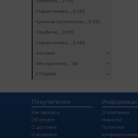
Отработка __ [1 015]
Старые номера __ [1 033]
Кузовная группа toyota __ [1 031]
Отработка __ [1 015]
Старые номера __ [1 033]
4На заказ
0Инструменты __ 136
2 ТОВАРЫ
Покупателям
Информаци
Как заказать
О компании
Об оплате
Новости
О доставке
Политика
О возврате
конфиденциаль