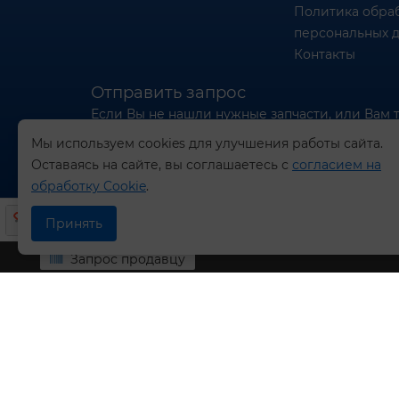
Политика обра
персональных 
Контакты
Отправить запрос
Если Вы не нашли нужные запчасти, или Вам 
отправьте нам запрос - мы Вам поможем
Мы используем cookies для улучшения работы сайта.
Оставаясь на сайте, вы соглашаетесь с
согласием на
Отправить запрос продавцу
обработку Cookie
.
Принять
Запрос продавцу