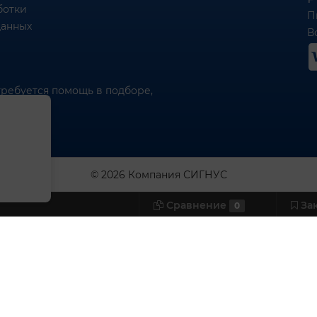
ботки
П
данных
Вс
требуется помощь в подборе,
© 2026 Компания СИГНУС
Сравнение
За
0