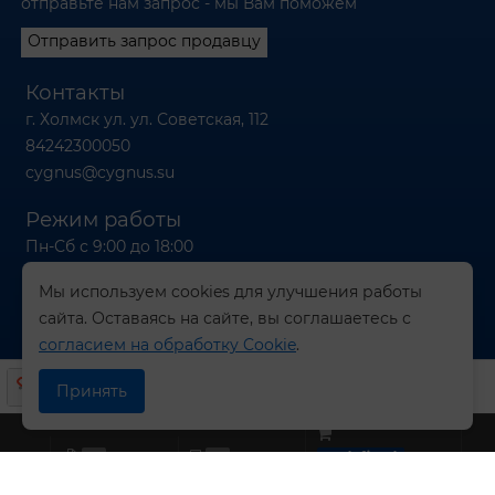
отправьте нам запрос - мы Вам поможем
Отправить запрос продавцу
Контакты
г. Холмск ул. ул. Советская, 112
84242300050
cygnus@cygnus.su
Режим работы
Пн-Сб с 9:00 до 18:00
Вс с 9:00 до 16:00
Мы используем cookies для улучшения работы
сайта. Оставаясь на сайте, вы соглашаетесь с
согласием на обработку Cookie
.
© 2026 Компания СИГНУС
Принять
0
0
undefined