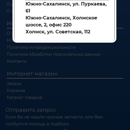
Южно-Сахалинск, ул. Пуркаева,
О доставке
61
О возврате
Южно-Сахалинск, Холмское
Информация
шоссе, 2, офис 220
Холмск, ул. Советская, 112
О компании
Новости
Политика конфиденциальности
Политика обработки персональных данных
Контакты
Интернет магазин
Заказы
Корзина
Каталог товаров
Отправить запрос
Если Вы не нашли нужные запчасти, или Вам
требуется помощь в подборе,