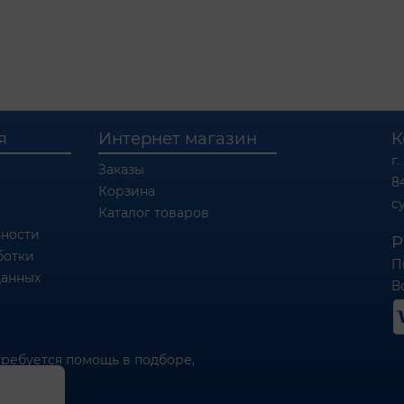
я
Интернет магазин
К
г.
Заказы
8
Корзина
c
Каталог товаров
ности
Р
ботки
П
данных
Вс
требуется помощь в подборе,