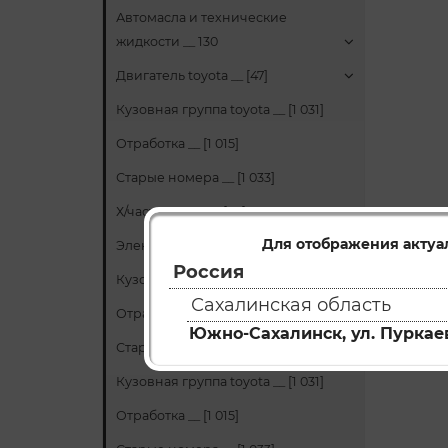
Автомасла и технические
жидкости __ 130
Двигатель toyota __ [47]
Кузовная группа toyota __ [1 031]
Отработка __ [1 015]
Старые номера __ [1 033]
Х/часть toyota __ [50]
Для отображения актуа
Электрика toyota __ [53]
Россия
Кузовная группа toyota __ [1 031]
Сахалинская область
Отработка __ [1 015]
Южно-Сахалинск, ул. Пуркаев
Старые номера __ [1 033]
Кузовная группа toyota __ [1 031]
Отработка __ [1 015]