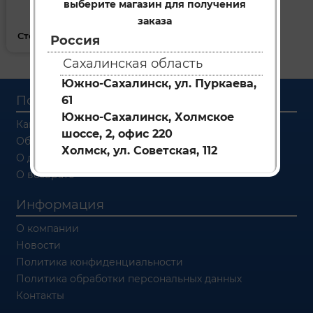
выберите магазин для получения
заказа
Стеклоочистители __ 205
Россия
Сахалинская область
Южно-Сахалинск, ул. Пуркаева,
Покупателям
61
Южно-Сахалинск, Холмское
Как заказать
шоссе, 2, офис 220
Об оплате
Холмск, ул. Советская, 112
О доставке
О возврате
Информация
О компании
Новости
Политика конфиденциальности
Политика обработки персональных данных
Контакты