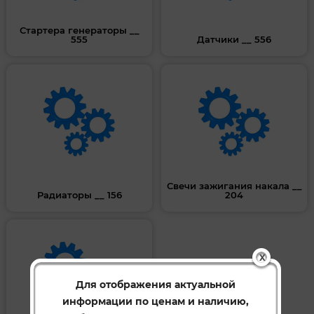
Cтартера генераторы __
555
Датчики __ 556
Свечи зажигания накала __
Радиаторы __ 156
204
X
Для отображения актуальной
информации по ценам и наличию,