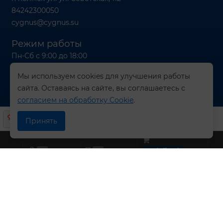
84242300050
cygnus@cygnus.su
Режим работы
Пн-Сб с 9:00 до 18:00
Вс с 9:00 до 16:00
Мы используем cookies для улучшения работы
сайта. Оставаясь на сайте, вы соглашаетесь с
согласием на обработку Cookie
.
© 2026 Компания СИГНУС
Принять
0
0
undefined