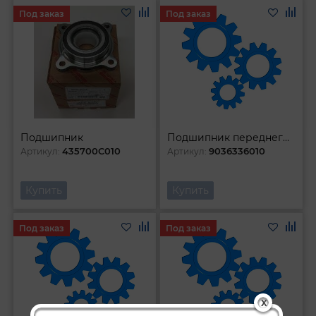
Под заказ
Под заказ
Подшипник
Подшипник переднего привода
435700C010
9036336010
Артикул:
Артикул:
Купить
Купить
Под заказ
Под заказ
X