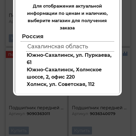
Для отображения актуальной
информации по ценам и наличию,
Подшипник переднего привода
Подшипник
выберите магазин для получения
9036341001
9036658013
Артикул:
Артикул:
заказа
Россия
Купить
Купить
Сахалинская область
Под заказ
Под заказ
Южно-Сахалинск, ул. Пуркаева,
61
Южно-Сахалинск, Холмское
шоссе, 2, офис 220
Холмск, ул. Советская, 112
Подшипник передней ступицы
Подшипник передней ступицы
9090363011
9036340079
Артикул:
Артикул:
Купить
Купить