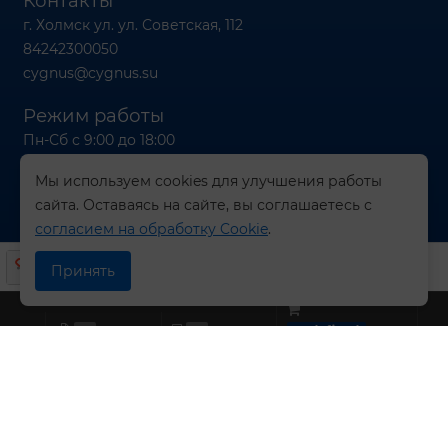
Контакты
г. Холмск ул. ул. Советская, 112
84242300050
cygnus@cygnus.su
Режим работы
Пн-Сб с 9:00 до 18:00
Вс с 9:00 до 16:00
Мы используем cookies для улучшения работы
сайта. Оставаясь на сайте, вы соглашаетесь с
согласием на обработку Cookie
.
© 2026 Компания СИГНУС
Принять
0
0
undefined