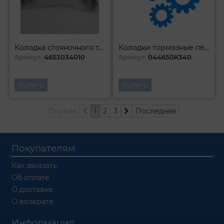
Колодка стояночного тормоза
Колодки тормозные передние (к-т)
4653034010
044650K340
Артикул:
Артикул:
Купить
Купить
Первая
1
2
3
Последняя
Покупателям
Как заказать
Об оплате
О доставке
О возврате
Информация